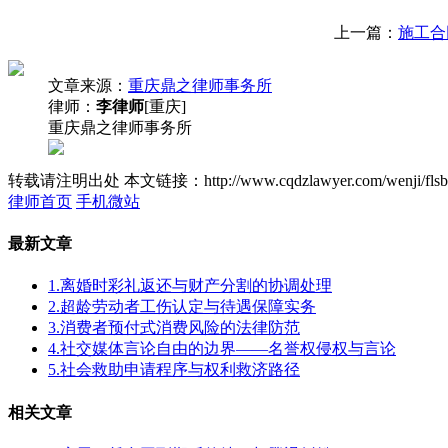
上一篇：
施工合
文章来源：
重庆鼎之律师事务所
律师：
李律师
[重庆]
重庆鼎之律师事务所
转载请注明出处
本文链接：http://www.cqdzlawyer.com/wenji/flsb
律师首页
手机微站
最新文章
1.离婚时彩礼返还与财产分割的协调处理
2.超龄劳动者工伤认定与待遇保障实务
3.消费者预付式消费风险的法律防范
4.社交媒体言论自由的边界——名誉权侵权与言论
5.社会救助申请程序与权利救济路径
相关文章