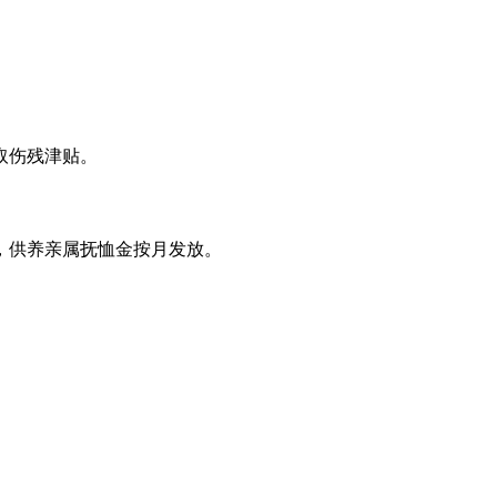
取伤残津贴。
，供养亲属抚恤金按月发放。