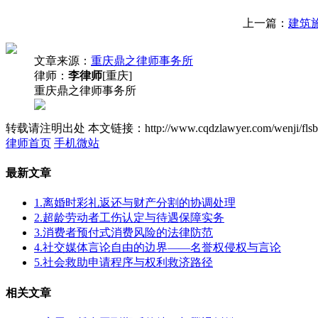
上一篇：
建筑
文章来源：
重庆鼎之律师事务所
律师：
李律师
[重庆]
重庆鼎之律师事务所
转载请注明出处
本文链接：http://www.cqdzlawyer.com/wenji/flsb
律师首页
手机微站
最新文章
1.离婚时彩礼返还与财产分割的协调处理
2.超龄劳动者工伤认定与待遇保障实务
3.消费者预付式消费风险的法律防范
4.社交媒体言论自由的边界——名誉权侵权与言论
5.社会救助申请程序与权利救济路径
相关文章