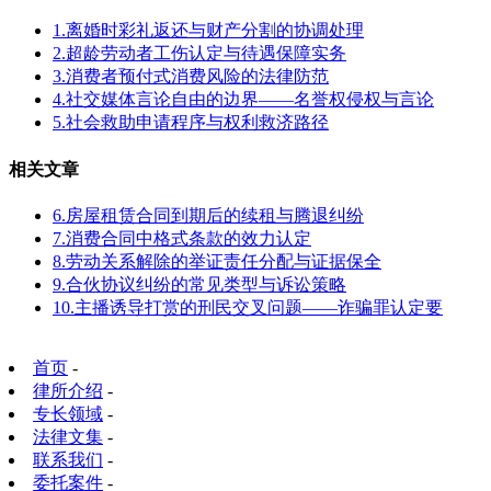
1.离婚时彩礼返还与财产分割的协调处理
2.超龄劳动者工伤认定与待遇保障实务
3.消费者预付式消费风险的法律防范
4.社交媒体言论自由的边界——名誉权侵权与言论
5.社会救助申请程序与权利救济路径
相关文章
6.房屋租赁合同到期后的续租与腾退纠纷
7.消费合同中格式条款的效力认定
8.劳动关系解除的举证责任分配与证据保全
9.合伙协议纠纷的常见类型与诉讼策略
10.主播诱导打赏的刑民交叉问题——诈骗罪认定要
首页
-
律所介绍
-
专长领域
-
法律文集
-
联系我们
-
委托案件
-