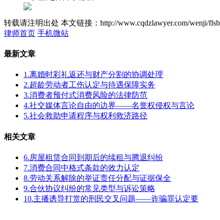
转载请注明出处
本文链接：http://www.cqdzlawyer.com/wenji/flsb
律师首页
手机微站
最新文章
1.离婚时彩礼返还与财产分割的协调处理
2.超龄劳动者工伤认定与待遇保障实务
3.消费者预付式消费风险的法律防范
4.社交媒体言论自由的边界——名誉权侵权与言论
5.社会救助申请程序与权利救济路径
相关文章
6.房屋租赁合同到期后的续租与腾退纠纷
7.消费合同中格式条款的效力认定
8.劳动关系解除的举证责任分配与证据保全
9.合伙协议纠纷的常见类型与诉讼策略
10.主播诱导打赏的刑民交叉问题——诈骗罪认定要