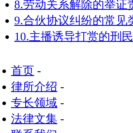
8.劳动关系解除的举
9.合伙协议纠纷的常见
10.主播诱导打赏的刑
首页
-
律所介绍
-
专长领域
-
法律文集
-