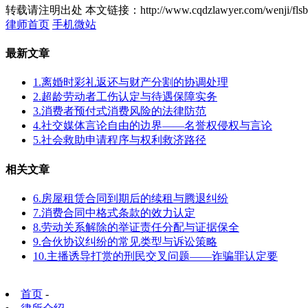
转载请注明出处
本文链接：http://www.cqdzlawyer.com/wenji/flsb
律师首页
手机微站
最新文章
1.离婚时彩礼返还与财产分割的协调处理
2.超龄劳动者工伤认定与待遇保障实务
3.消费者预付式消费风险的法律防范
4.社交媒体言论自由的边界——名誉权侵权与言论
5.社会救助申请程序与权利救济路径
相关文章
6.房屋租赁合同到期后的续租与腾退纠纷
7.消费合同中格式条款的效力认定
8.劳动关系解除的举证责任分配与证据保全
9.合伙协议纠纷的常见类型与诉讼策略
10.主播诱导打赏的刑民交叉问题——诈骗罪认定要
首页
-