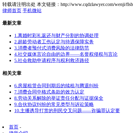
转载请注明出处
本文链接：http://www.cqdzlawyer.com/wenji/flsb
律师首页
手机微站
最新文章
1.离婚时彩礼返还与财产分割的协调处理
2.超龄劳动者工伤认定与待遇保障实务
3.消费者预付式消费风险的法律防范
4.社交媒体言论自由的边界——名誉权侵权与言论
5.社会救助申请程序与权利救济路径
相关文章
6.房屋租赁合同到期后的续租与腾退纠纷
7.消费合同中格式条款的效力认定
8.劳动关系解除的举证责任分配与证据保全
9.合伙协议纠纷的常见类型与诉讼策略
10.主播诱导打赏的刑民交叉问题——诈骗罪认定要
首页
-