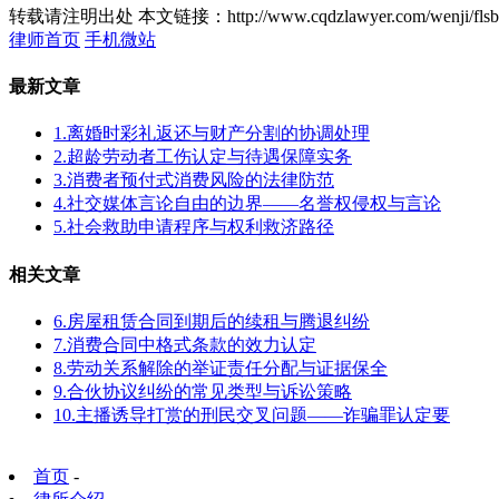
转载请注明出处
本文链接：http://www.cqdzlawyer.com/wenji/flsb
律师首页
手机微站
最新文章
1.离婚时彩礼返还与财产分割的协调处理
2.超龄劳动者工伤认定与待遇保障实务
3.消费者预付式消费风险的法律防范
4.社交媒体言论自由的边界——名誉权侵权与言论
5.社会救助申请程序与权利救济路径
相关文章
6.房屋租赁合同到期后的续租与腾退纠纷
7.消费合同中格式条款的效力认定
8.劳动关系解除的举证责任分配与证据保全
9.合伙协议纠纷的常见类型与诉讼策略
10.主播诱导打赏的刑民交叉问题——诈骗罪认定要
首页
-