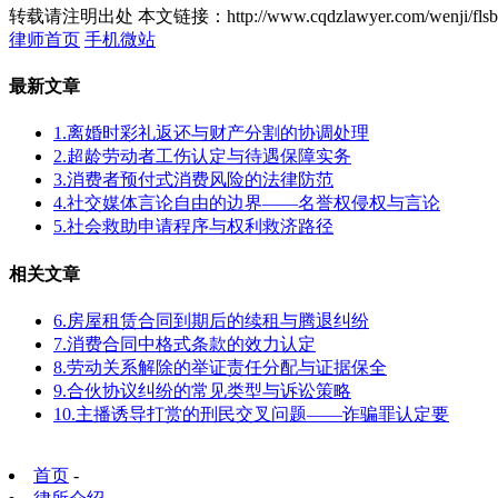
转载请注明出处
本文链接：http://www.cqdzlawyer.com/wenji/flsb
律师首页
手机微站
最新文章
1.离婚时彩礼返还与财产分割的协调处理
2.超龄劳动者工伤认定与待遇保障实务
3.消费者预付式消费风险的法律防范
4.社交媒体言论自由的边界——名誉权侵权与言论
5.社会救助申请程序与权利救济路径
相关文章
6.房屋租赁合同到期后的续租与腾退纠纷
7.消费合同中格式条款的效力认定
8.劳动关系解除的举证责任分配与证据保全
9.合伙协议纠纷的常见类型与诉讼策略
10.主播诱导打赏的刑民交叉问题——诈骗罪认定要
首页
-