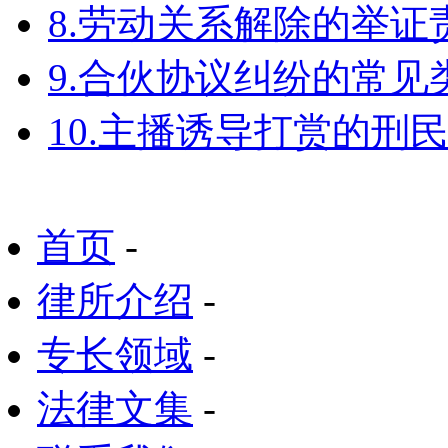
8.劳动关系解除的举
9.合伙协议纠纷的常见
10.主播诱导打赏的刑
首页
-
律所介绍
-
专长领域
-
法律文集
-