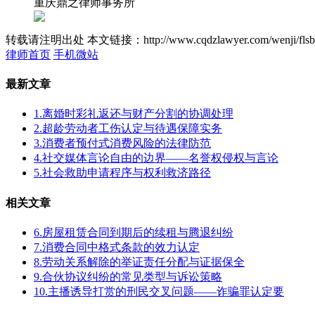
重庆鼎之律师事务所
转载请注明出处
本文链接：http://www.cqdzlawyer.com/wenji/flsb
律师首页
手机微站
最新文章
1.离婚时彩礼返还与财产分割的协调处理
2.超龄劳动者工伤认定与待遇保障实务
3.消费者预付式消费风险的法律防范
4.社交媒体言论自由的边界——名誉权侵权与言论
5.社会救助申请程序与权利救济路径
相关文章
6.房屋租赁合同到期后的续租与腾退纠纷
7.消费合同中格式条款的效力认定
8.劳动关系解除的举证责任分配与证据保全
9.合伙协议纠纷的常见类型与诉讼策略
10.主播诱导打赏的刑民交叉问题——诈骗罪认定要