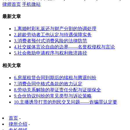
律师首页
手机微站
最新文章
1.离婚时彩礼返还与财产分割的协调处理
2.超龄劳动者工伤认定与待遇保障实务
3.消费者预付式消费风险的法律防范
4.社交媒体言论自由的边界——名誉权侵权与言论
5.社会救助申请程序与权利救济路径
相关文章
6.房屋租赁合同到期后的续租与腾退纠纷
7.消费合同中格式条款的效力认定
8.劳动关系解除的举证责任分配与证据保全
9.合伙协议纠纷的常见类型与诉讼策略
10.主播诱导打赏的刑民交叉问题——诈骗罪认定要
首页
-
律所介绍
-