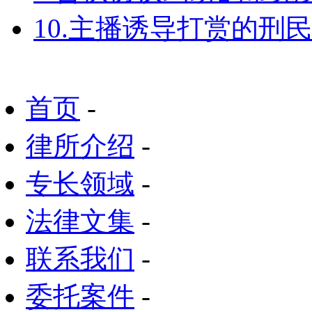
10.主播诱导打赏的刑
首页
-
律所介绍
-
专长领域
-
法律文集
-
联系我们
-
委托案件
-