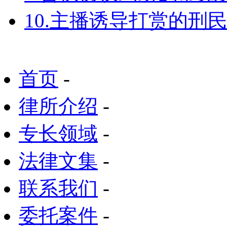
10.主播诱导打赏的刑
首页
-
律所介绍
-
专长领域
-
法律文集
-
联系我们
-
委托案件
-