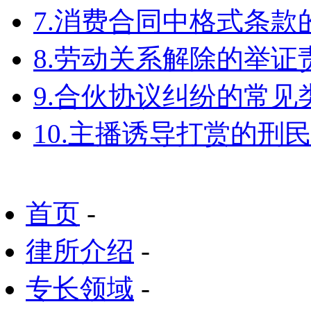
7.消费合同中格式条款
8.劳动关系解除的举
9.合伙协议纠纷的常见
10.主播诱导打赏的刑
首页
-
律所介绍
-
专长领域
-