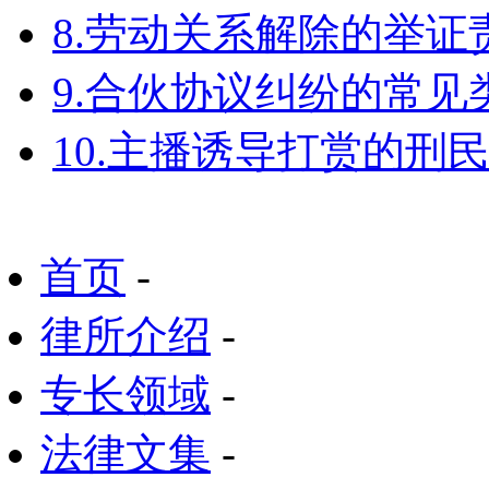
8.劳动关系解除的举
9.合伙协议纠纷的常见
10.主播诱导打赏的刑
首页
-
律所介绍
-
专长领域
-
法律文集
-