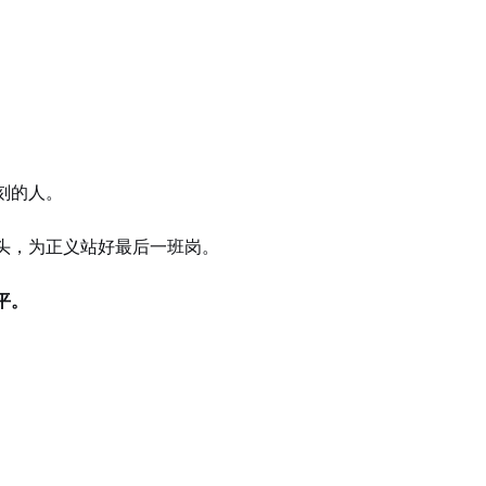
刻的人。
头，为正义站好最后一班岗。
平。
。