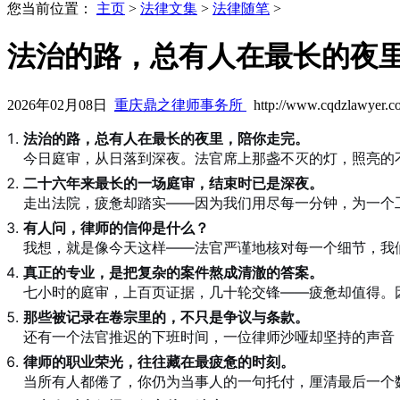
您当前位置：
主页
>
法律文集
>
法律随笔
>
法治的路，总有人在最长的夜
2026年02月08日
重庆鼎之律师事务所
http://www.cqdzlawyer.c
法治的路，总有人在最长的夜里，陪你走完。
今日庭审，从日落到深夜。法官席上那盏不灭的灯，照亮的
二十六年来最长的一场庭审，结束时已是深夜。
走出法院，疲惫却踏实——因为我们用尽每一分钟，为一个
有人问，律师的信仰是什么？
我想，就是像今天这样——法官严谨地核对每一个细节，我
真正的专业，是把复杂的案件熬成清澈的答案。
七小时的庭审，上百页证据，几十轮交锋——疲惫却值得。
那些被记录在卷宗里的，不只是争议与条款。
还有一个法官推迟的下班时间，一位律师沙哑却坚持的声音
律师的职业荣光，往往藏在最疲惫的时刻。
当所有人都倦了，你仍为当事人的一句托付，厘清最后一个