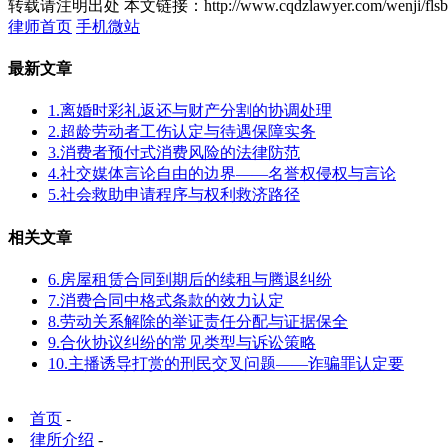
转载请注明出处
本文链接：http://www.cqdzlawyer.com/wenji/flsb
律师首页
手机微站
最新文章
1.离婚时彩礼返还与财产分割的协调处理
2.超龄劳动者工伤认定与待遇保障实务
3.消费者预付式消费风险的法律防范
4.社交媒体言论自由的边界——名誉权侵权与言论
5.社会救助申请程序与权利救济路径
相关文章
6.房屋租赁合同到期后的续租与腾退纠纷
7.消费合同中格式条款的效力认定
8.劳动关系解除的举证责任分配与证据保全
9.合伙协议纠纷的常见类型与诉讼策略
10.主播诱导打赏的刑民交叉问题——诈骗罪认定要
首页
-
律所介绍
-