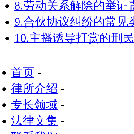
8.劳动关系解除的举
9.合伙协议纠纷的常见
10.主播诱导打赏的刑
首页
-
律所介绍
-
专长领域
-
法律文集
-