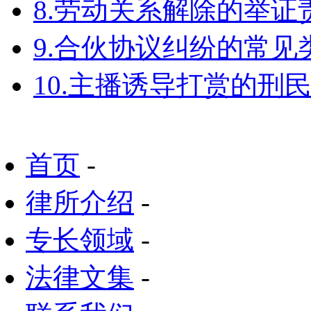
8.劳动关系解除的举
9.合伙协议纠纷的常见
10.主播诱导打赏的刑
首页
-
律所介绍
-
专长领域
-
法律文集
-