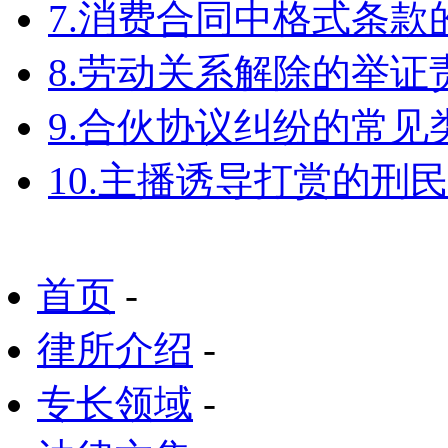
7.消费合同中格式条款
8.劳动关系解除的举
9.合伙协议纠纷的常见
10.主播诱导打赏的刑
首页
-
律所介绍
-
专长领域
-