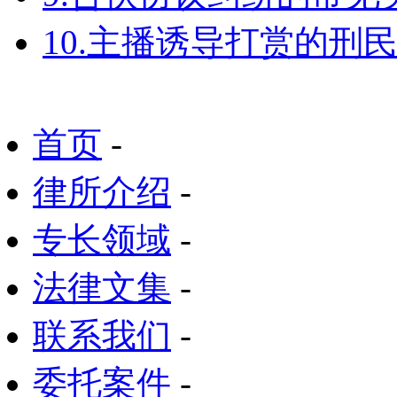
10.主播诱导打赏的刑
首页
-
律所介绍
-
专长领域
-
法律文集
-
联系我们
-
委托案件
-