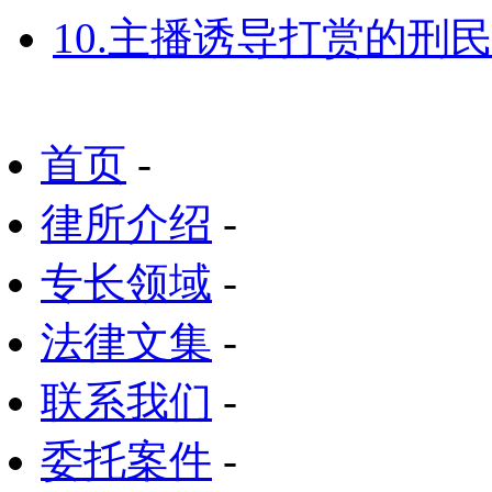
10.主播诱导打赏的刑
首页
-
律所介绍
-
专长领域
-
法律文集
-
联系我们
-
委托案件
-