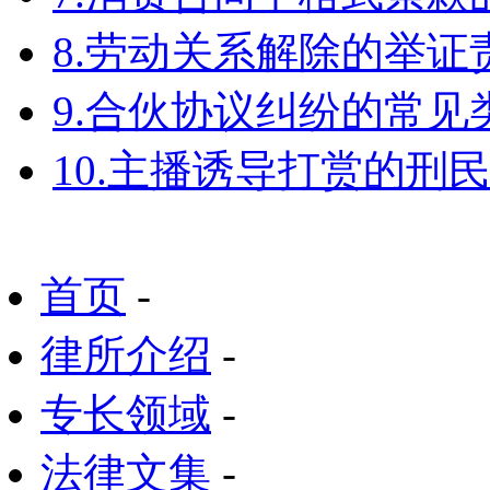
8.劳动关系解除的举
9.合伙协议纠纷的常见
10.主播诱导打赏的刑
首页
-
律所介绍
-
专长领域
-
法律文集
-