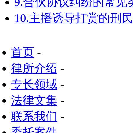
9.合伙协议纠纷的常见
10.主播诱导打赏的刑
首页
-
律所介绍
-
专长领域
-
法律文集
-
联系我们
-
委托案件
-