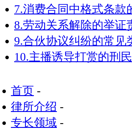
7.消费合同中格式条款
8.劳动关系解除的举
9.合伙协议纠纷的常见
10.主播诱导打赏的刑
首页
-
律所介绍
-
专长领域
-