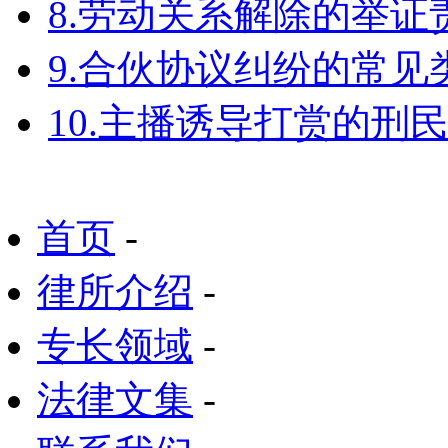
8.劳动关系解除的举
9.合伙协议纠纷的常见
10.主播诱导打赏的刑
首页
-
律所介绍
-
专长领域
-
法律文集
-