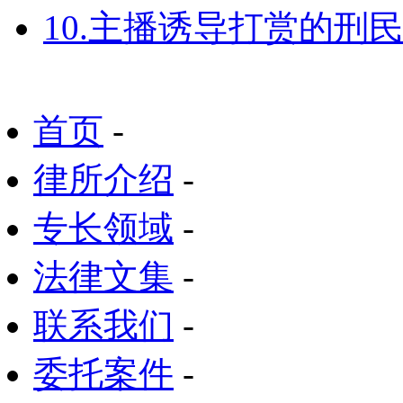
10.主播诱导打赏的刑
首页
-
律所介绍
-
专长领域
-
法律文集
-
联系我们
-
委托案件
-