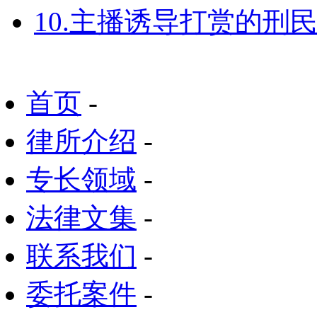
10.主播诱导打赏的刑
首页
-
律所介绍
-
专长领域
-
法律文集
-
联系我们
-
委托案件
-