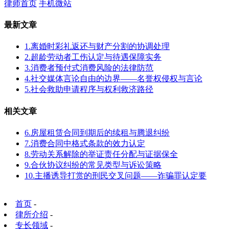
律师首页
手机微站
最新文章
1.离婚时彩礼返还与财产分割的协调处理
2.超龄劳动者工伤认定与待遇保障实务
3.消费者预付式消费风险的法律防范
4.社交媒体言论自由的边界——名誉权侵权与言论
5.社会救助申请程序与权利救济路径
相关文章
6.房屋租赁合同到期后的续租与腾退纠纷
7.消费合同中格式条款的效力认定
8.劳动关系解除的举证责任分配与证据保全
9.合伙协议纠纷的常见类型与诉讼策略
10.主播诱导打赏的刑民交叉问题——诈骗罪认定要
首页
-
律所介绍
-
专长领域
-