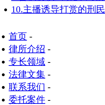
10.主播诱导打赏的刑
首页
-
律所介绍
-
专长领域
-
法律文集
-
联系我们
-
委托案件
-