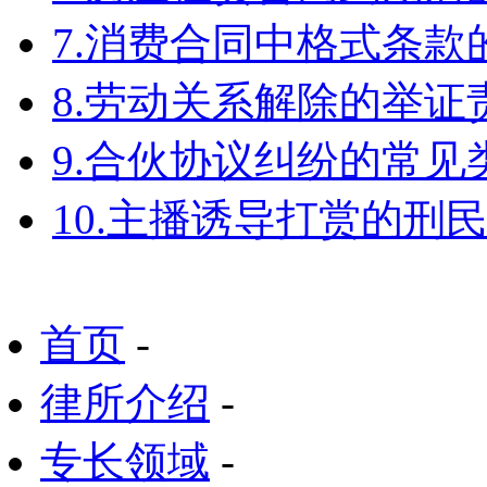
7.消费合同中格式条款
8.劳动关系解除的举
9.合伙协议纠纷的常见
10.主播诱导打赏的刑
首页
-
律所介绍
-
专长领域
-