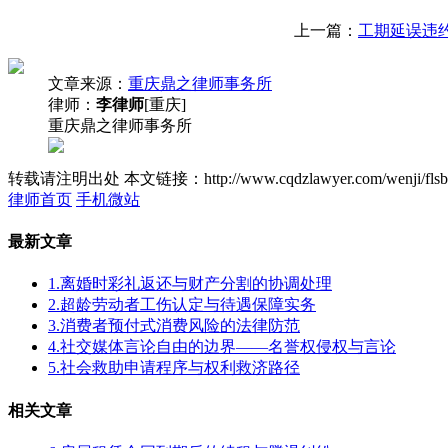
上一篇：
工期延误违
文章来源：
重庆鼎之律师事务所
律师：
李律师
[重庆]
重庆鼎之律师事务所
转载请注明出处
本文链接：http://www.cqdzlawyer.com/wenji/flsb
律师首页
手机微站
最新文章
1.离婚时彩礼返还与财产分割的协调处理
2.超龄劳动者工伤认定与待遇保障实务
3.消费者预付式消费风险的法律防范
4.社交媒体言论自由的边界——名誉权侵权与言论
5.社会救助申请程序与权利救济路径
相关文章