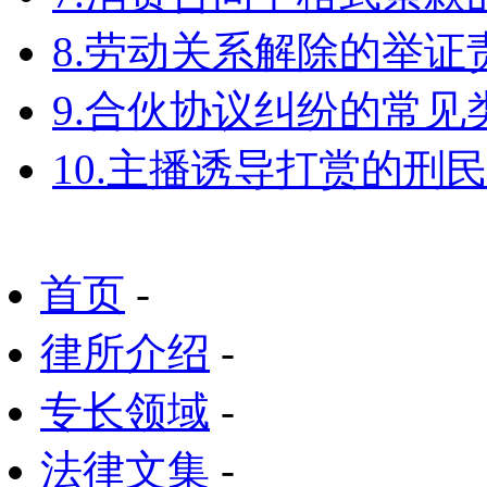
8.劳动关系解除的举
9.合伙协议纠纷的常见
10.主播诱导打赏的刑
首页
-
律所介绍
-
专长领域
-
法律文集
-