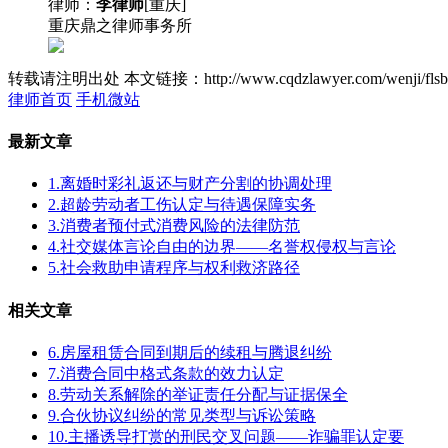
律师：
李律师
[重庆]
重庆鼎之律师事务所
转载请注明出处
本文链接：http://www.cqdzlawyer.com/wenji/flsb
律师首页
手机微站
最新文章
1.离婚时彩礼返还与财产分割的协调处理
2.超龄劳动者工伤认定与待遇保障实务
3.消费者预付式消费风险的法律防范
4.社交媒体言论自由的边界——名誉权侵权与言论
5.社会救助申请程序与权利救济路径
相关文章
6.房屋租赁合同到期后的续租与腾退纠纷
7.消费合同中格式条款的效力认定
8.劳动关系解除的举证责任分配与证据保全
9.合伙协议纠纷的常见类型与诉讼策略
10.主播诱导打赏的刑民交叉问题——诈骗罪认定要