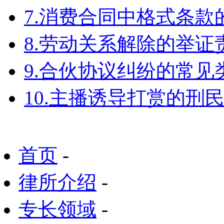
7.消费合同中格式条款
8.劳动关系解除的举
9.合伙协议纠纷的常见
10.主播诱导打赏的刑
首页
-
律所介绍
-
专长领域
-